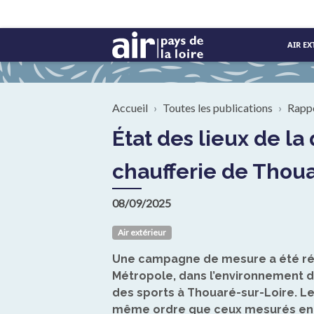
Aller au contenu principal
AIR EX
Fil d'Ariane
Accueil
Toutes les publications
Rapp
État des lieux de la qualité de l'air dans l'environnement de la future
chaufferie de Thoua
08/09/2025
Air extérieur
Une campagne de mesure a été réa
Métropole, dans l’environnement d
des sports à Thouaré-sur-Loire. L
même ordre que ceux mesurés en m