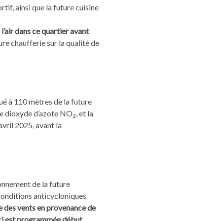
if, ainsi que la future cuisine
 l’air dans ce quartier avant
re chaufferie sur la qualité de
ué à 110 mètres de la future
 de dioxyde d’azote NO
, et la
2
vril 2025, avant la
ronnement de la future
conditions anticycloniques
e des vents en provenance de
-ci est programmée début