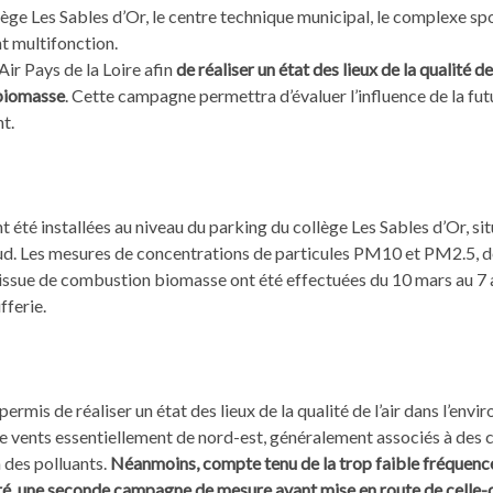
ge Les Sables d’Or, le centre technique municipal, le complexe sport
t multifonction.
ir Pays de la Loire afin
de réaliser un état des lieux de la qualité de
e biomasse
. Cette campagne permettra d’évaluer l’influence de la futu
t.
été installées au niveau du parking du collège Les Sables d’Or, sit
 sud. Les mesures de concentrations de particules PM10 et PM2.5,
issue de combustion biomasse ont été effectuées du 10 mars au 7 a
fferie.
mis de réaliser un état des lieux de la qualité de l’air dans l’envi
e vents essentiellement de nord-est, généralement associés à des 
 des polluants.
Néanmoins, compte tenu de la trop faible fréquenc
aré, une seconde campagne de mesure avant mise en route de celle