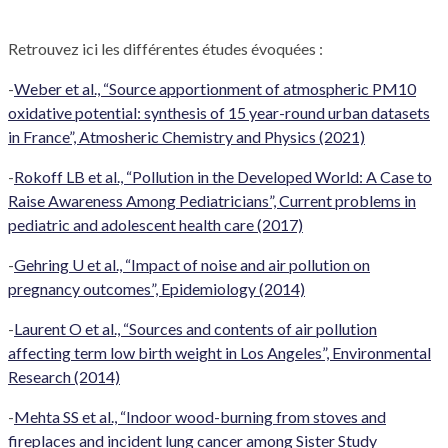
Retrouvez ici les différentes études évoquées :
-
Weber et al., “Source apportionment of atmospheric PM10
oxidative potential: synthesis of 15 year-round urban datasets
in France”, Atmosheric Chemistry and Physics (2021)
-
Rokoff LB et al., “Pollution in the Developed World: A Case to
Raise Awareness Among Pediatricians”, Current problems in
pediatric and adolescent health care (2017)
-
Gehring U et al., “Impact of noise and air pollution on
pregnancy outcomes”, Epidemiology (2014)
-
Laurent O et al., “Sources and contents of air pollution
affecting term low birth weight in Los Angeles”, Environmental
Research (2014)
-
Mehta SS et al., “Indoor wood-burning from stoves and
fireplaces and incident lung cancer among Sister Study