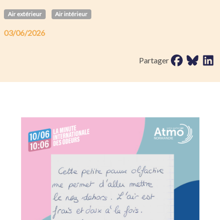
Air extérieur
Air intérieur
03/06/2026
Partager sur 
Partager 
Parta
Partager