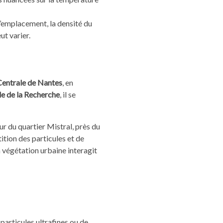
l’emplacement, la densité du
ut varier.
Centrale de Nantes
, en
e de la Recherche
, il se
r du quartier Mistral, près du
tion des particules et de
égétation urbaine interagit
e particules ultrafines ou de