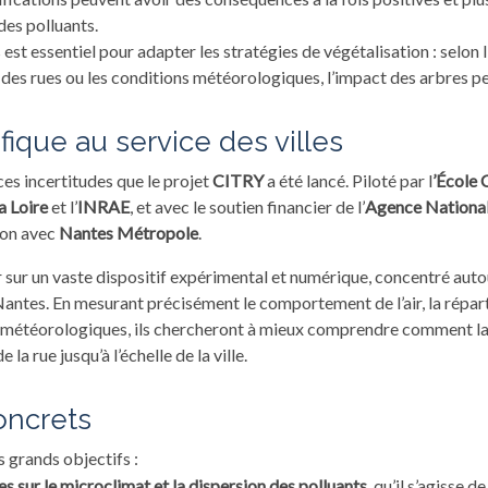
 des polluants.
 essentiel pour adapter les stratégies de végétalisation : selon 
des rues ou les conditions météorologiques, l’impact des arbres pe
ifique au service des villes
ces incertitudes que le projet
CITRY
a été lancé. Piloté par l
’École 
a Loire
et l’
INRAE
, et avec le soutien financier de l’
Agence National
ion avec
Nantes Métropole
.
 sur un vaste dispositif expérimental et numérique, concentré autou
antes. En mesurant précisément le comportement de l’air, la réparti
étéorologiques, ils chercheront à mieux comprendre comment la v
la rue jusqu’à l’échelle de la ville.
concrets
 grands objectifs :
es sur le microclimat et la dispersion des polluants
, qu’il s’agisse d