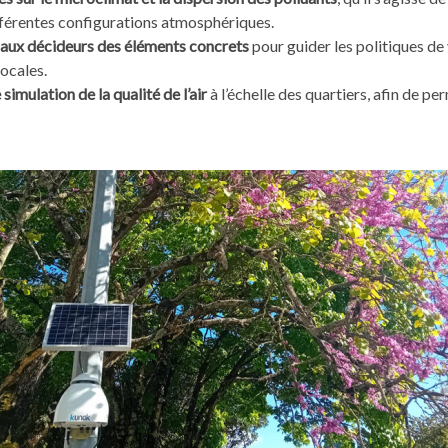
ifférentes configurations atmosphériques.
t aux décideurs des éléments concrets
pour guider les politiques de 
ocales.
imulation de la qualité de l’air
à l’échelle des quartiers, afin de pe