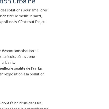
ation urbaine
 des solutions pour améliorer
en tirer le meilleur parti,
polluants. C’est tout l’enjeu
par évapotranspiration et
 canicule, où les zones
r urbains.
lleure qualité de l’air. En
r l’exposition à la pollution
ont l’air circule dans les
us nuancées sur la température