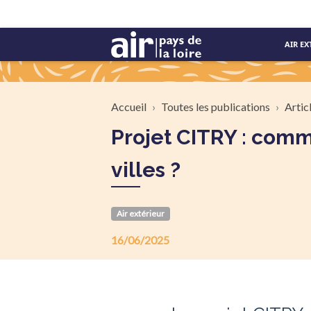
Aller au contenu principal
AIR EX
Fil d'Ariane
Accueil
Toutes les publications
Artic
Projet CITRY : comment les arbres transforment le climat et l’air de nos
villes ?
Air extérieur
16/06/2025