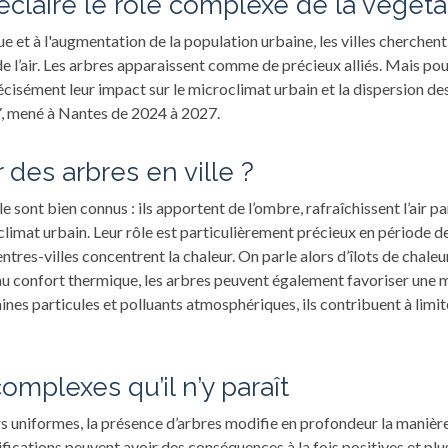
 éclaire le rôle complexe de la végét
 et à l'augmentation de la population urbaine, les villes cherchent
 de l’air. Les arbres apparaissent comme de précieux alliés. Mais pour 
isément leur impact sur le microclimat urbain et la dispersion des 
, mené à Nantes de 2024 à 2027.
 des arbres en ville ?
le sont bien connus : ils apportent de l’ombre, rafraîchissent l’air 
 climat urbain. Leur rôle est particulièrement précieux en période de
tres-villes concentrent la chaleur. On parle alors d’îlots de chaleu
u confort thermique, les arbres peuvent également favoriser une mei
ines particules et polluants atmosphériques, ils contribuent à limite
complexes qu’il n’y paraît
s uniformes, la présence d’arbres modifie en profondeur la manière d
ifications peuvent avoir des conséquences à la fois positives et pl