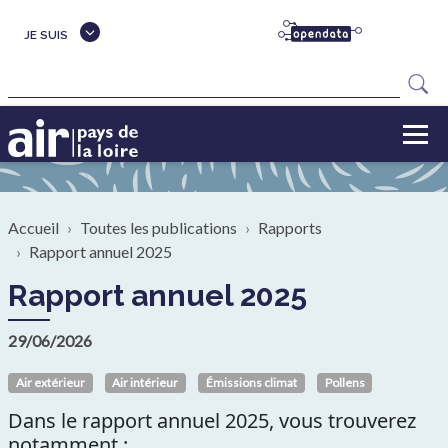
Aller au contenu principal
JE SUIS
Rechercher
Fil d'Ariane
Accueil
Toutes les publications
Rapports
Rapport annuel 2025
Rapport annuel 2025
29/06/2026
Air extérieur
Air intérieur
Émissions climat
Pollens
Dans le rapport annuel 2025, vous trouverez
notamment :