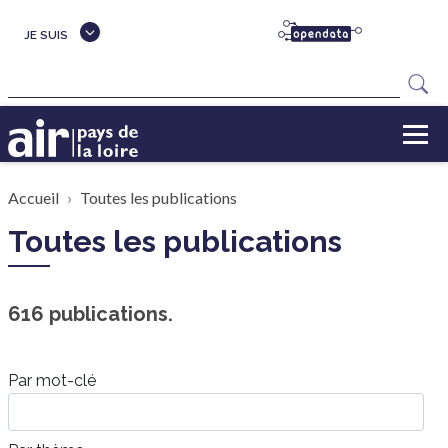
Aller au contenu principal
JE SUIS
Rechercher
Fil d'Ariane
Accueil
Toutes les publications
Toutes les publications
616 publications.
Par mot-clé