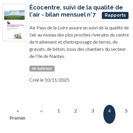
Écocentre, suivi de la qualité de
l'air - bilan mensuel n°7
Rapports
Air Pays de la Loire assure un suivi de la qualité de
l’air au niveau des plus proches riverains du centre
de traitement et d’entreposage de terres, de
gravats, de béton, issus des chantiers du secteur
de l’Ile de Nantes.
Air extérieur
Créé le 10/11/2025
Pagination
Première page
Page précédente
Page
Page
Page
Page couran
Pag
«
‹‹
1
2
3
4
5
Premier